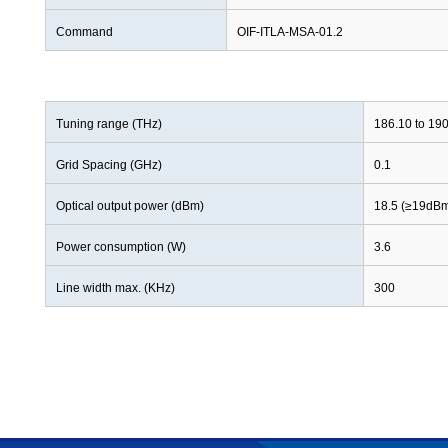
Command
OIF-ITLA-MSA-01.2
Tuning range (THz)
186.10 to 19
Grid Spacing (GHz)
0.1
Optical output power (dBm)
18.5 (≥19dBm
Power consumption (W)
3.6
Line width max. (KHz)
300