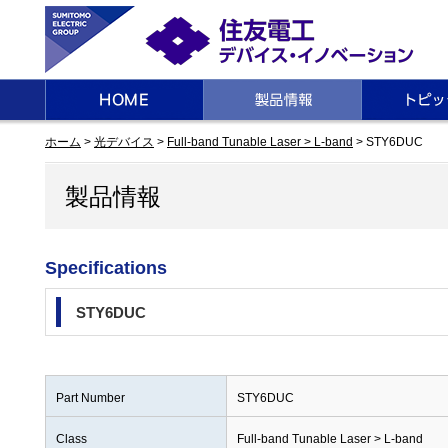
ホーム
>
光デバイス
>
Full-band Tunable Laser > L-band
> STY6DUC
製品情報
Specifications
STY6DUC
Part Number
STY6DUC
Class
Full-band Tunable Laser
> L-band